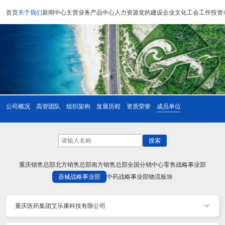
首页
关于我们
新闻中心
主营业务
产品中心
人力资源
党的建设
企业文化
工会工作
投资
公司概况
高管团队
组织架构
发展历程
资质荣誉
成员单位
搜索
重庆销售总部
北方销售总部
南方销售总部
全国分销中心
零售战略事业部
器械战略事业部
中药战略事业部
物流板块
重庆医药集团艾乐康科技有限公司