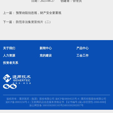
日期：2023-06-27 创建者：管理员
上一篇：
预警劝阻别忽视，财产安全要重视
下一篇：
防范非法集资宣传片（二）
关于我们
新闻中心
产品中心
人力资源
党的建设
工会工作
投资者关系
版权所有：重庆医药（集团）股份有限公司
渝ICP备08004525号-4
| 重药控股股份有限公司
渝ICP备18003250号-1
| 互联网药品信息服务资格证书 【证书编号:(渝)-非经营性-2008-0008】
渝公网安备 50010302001163号|50010302002057号