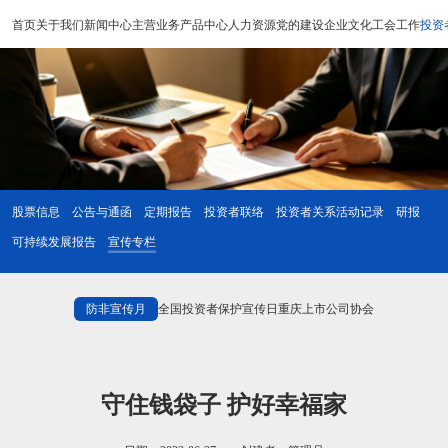
首页
关于我们
新闻中心
主营业务
产品中心
人力资源
党的建设
企业文化
工会工作
投资
股票信息
公告与通函
定期报告
投资者联络
投资者关系活动记录
研报
可持续发展报告
宣传专栏
防非宣传月
全国投资者保护宣传日
重庆上市公司协会
守住钱袋子 护好幸福家