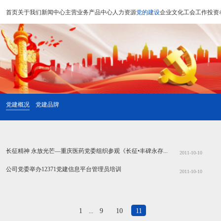
首页
关于我们
新闻中心
主营业务
产品中心
人力资源
党的建设
企业文化
工会工作
投资
党建概况
党建品牌
长征精神 永放光芒—重庆医药党委组织参观《长征•丰碑永存—红军长征文物图片展览》
2011-10-10
公司党委举办12371党建信息平台管理员培训
2011-10-10
1
9
10
11
...